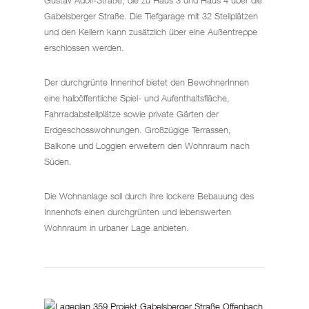
Gustav Adolf-Straße, die zu Haus 3 und Haus 4 über die
Gabelsberger Straße. Die Tiefgarage mit 32 Stellplätzen
und den Kellern kann zusätzlich über eine Außentreppe
erschlossen werden.
Der durchgrünte Innenhof bietet den BewohnerInnen
eine halböffentliche Spiel- und Aufenthaltsfläche,
Fahrradabstellplätze sowie private Gärten der
Erdgeschosswohnungen. Großzügige Terrassen,
Balkone und Loggien erweitern den Wohnraum nach
Süden.
Die Wohnanlage soll durch ihre lockere Bebauung des
Innenhofs einen durchgrünten und lebenswerten
Wohnraum in urbaner Lage anbieten.