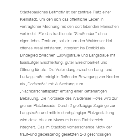
Städtebauliches Leitmotiv ist der zentrale Platz einer
Kleinstadt, um den sich das öffentliche Leben in
verträglicher Mischung mit den dort lebenden Menschen
verbindet. Für das traditionelle “Straßendorf” ohne
eigentliches Zentrum, soll ein um den Waldenser Hof
offenes Areal entstehen, integriert ins Dorfbild als
Bindeglied zwischen Ludwigstraße und Langstraße mit
fussläufiger Erschließung, guter Erreichbarkeit und
Öffnung für alle. Die Verbindung zwischen Lang- und
Ludwigstraße erfolgt in fließender Bewegung von Norden
als „Dorfstraße“ mit Aufweitung zum
„Nachbarschaftsplatz“ entlang einer kettenartigen
Bebauung. Die Nordseite des Waldenser Hofes wird zur
grünen Platzfassade. Durch 2 großzügige Zugänge zur
Langstraße und mittels durchgängiger Platzgestaltung
wird diese bis zum Museum in den Platzbereich
integriert. Das im Stadtbild vorherrschende Motiv der
trauf–und giebelständig gesetzten 2-3 geschossigen